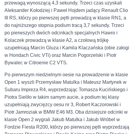
przewagą wynoszącą 4,3 sekundy. Trzeci czas uzyskali
Aleksander Kołodziej i Paweł Hojdem jadący Renault Clio
III RS, którzy po pierwszej pętli prowadzą w klasie RN1, a
do najniższego stopnia podium tracą 3,7 sekundy. Trzeci
po pierwszych dwóch odcinkach specjalnych Hawro i
Kolaczek prowadzą w klasie A2, a czołową trójkę
uzupełniają Marcin Gluza i Kamila Klaczańska (obie załogi
w Hondach Civic VTi) oraz Marcin Pogorzelski i Piotr
Bywalec w Citroenie C2 VTS.
Po pierwszym niedzielnym oesie na prowadzenie w klasie
Open 1 wyszli Przemysław Matulka i Mateusz Martynek w
Subaru Impreza R4, wyprzedzając Tomasza Kucińskiego i
Piotra Sieliło w takim samym aucie, a podium tej klasy
uzupełniają zwycięzcy oesu nr 3, Robert Kaczorowski i
Piotr Jamroziak w BMW E46 M3. Oba dzisiejsze odcinki w
klasie Open 2 wygrali Jakub Matulka i Jakub Wróbel w
Fordzie Fiesta R200, którzy po pierwszej pętli wyprzedzają