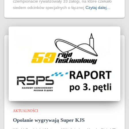
czempionacie rywalizowały 33 załogi, na które czekało
siedem odcinków specjalnych o łącznej
Czytaj dalej…
AKTUALNOŚCI
Opolanie wygrywają Super KJS