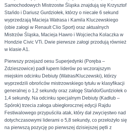
Samochodowych Mistrzostw Śląska znajdują się Krzysztof
Stańdo i Dariusz Gurdziołek, którzy o niecałe 6 sekund
wyprzedzają Macieja Watrasa i Kamila Kluczewskiego
(obie załogi w Renault Clio Sport) oraz aktualnych
Mistrzów Śląska, Macieja Hawro i Wojciecha Kolaczka w
Hondzie Civic VTi. Dwie pierwsze załogi przodują również
w klasie A1.
Pierwszy przejazd oesu Superjedynki (Poręba –
Zdzieszowice) padł łupem liderów po wczorajszym
miejskim odcinku Debiuty (Watras/Kluczewski), którzy
wyprzedzili obrońców mistrzowskiego tytułu w klasyfikacji
generalnej o 1,2 sekundy oraz załogę Stańdo/Gurdziołek o
1,4 sekundy. Na odcinku specjalnym Debiuty (Kadłub –
Spórok) trzecia załoga ubiegłorocznej edycji Rajdu
Festiwalowego przypuściła atak, który dał zwycięstwo nad
dotychczasowymi liderami o 5,8 sekundy, co przełożyło się
na pierwszą pozycję po pierwszej dzisiejszej pętli z