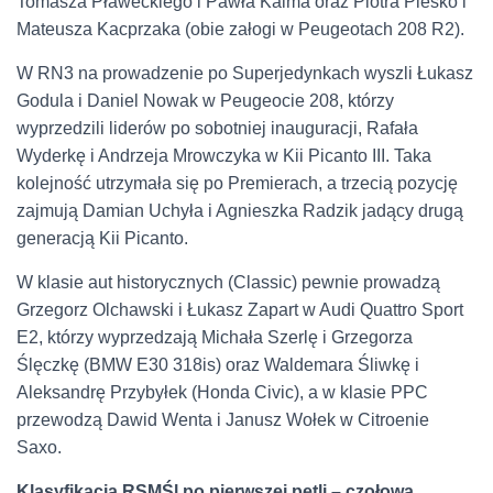
Tomasza Pławeckiego i Pawła Kaima oraz Piotra Piesko i
Mateusza Kacprzaka (obie załogi w Peugeotach 208 R2).
W RN3 na prowadzenie po Superjedynkach wyszli Łukasz
Godula i Daniel Nowak w Peugeocie 208, którzy
wyprzedzili liderów po sobotniej inauguracji, Rafała
Wyderkę i Andrzeja Mrowczyka w Kii Picanto III. Taka
kolejność utrzymała się po Premierach, a trzecią pozycję
zajmują Damian Uchyła i Agnieszka Radzik jadący drugą
generacją Kii Picanto.
W klasie aut historycznych (Classic) pewnie prowadzą
Grzegorz Olchawski i Łukasz Zapart w Audi Quattro Sport
E2, którzy wyprzedzają Michała Szerlę i Grzegorza
Ślęczkę (BMW E30 318is) oraz Waldemara Śliwkę i
Aleksandrę Przybyłek (Honda Civic), a w klasie PPC
przewodzą Dawid Wenta i Janusz Wołek w Citroenie
Saxo.
Klasyfikacja RSMŚl po pierwszej pętli – czołowa