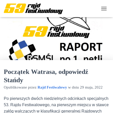
P
R
Z
E
Ł
Ą
C
Z
N
A
W
I
Początek Watrasa, odpowiedź
G
A
Stańdy
C
J
Opublikowane przez
Rajd Festiwalowy
w dniu
29 maja, 2022
Ę
Po pierwszych dwóch niedzielnych odcinkach specjalnych
53. Rajdu Festiwalowego, na pierwszym miejscu w stawce
załóg walczących w klasyfikacji generalnej Rajdowych