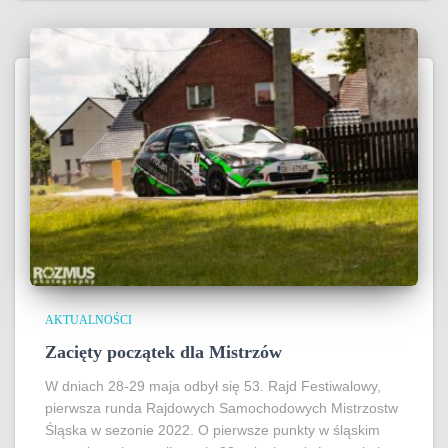
AKTUALNOŚCI
Zacięty początek dla Mistrzów
W dniach 28-29 maja odbył się 53. Rajd Festiwalowy,
pierwsza runda Rajdowych Samochodowych Mistrzostw
Śląska w sezonie 2022. O pierwsze punkty w śląskim