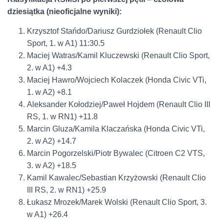
dziesiątka (nieoficjalne wyniki):
Krzysztof Stańdo/Dariusz Gurdziołek (Renault Clio
Sport, 1. w A1) 11:30.5
Maciej Watras/Kamil Kluczewski (Renault Clio Sport,
2. w A1) +4.3
Maciej Hawro/Wojciech Kolaczek (Honda Civic VTi,
1. w A2) +8.1
Aleksander Kołodziej/Paweł Hojdem (Renault Clio III
RS, 1. w RN1) +11.8
Marcin Gluza/Kamila Klaczańska (Honda Civic VTi,
2. w A2) +14.7
Marcin Pogorzelski/Piotr Bywalec (Citroen C2 VTS,
3. w A2) +18.5
Kamil Kawalec/Sebastian Krzyżowski (Renault Clio
III RS, 2. w RN1) +25.9
Łukasz Mrozek/Marek Wolski (Renault Clio Sport, 3.
w A1) +26.4