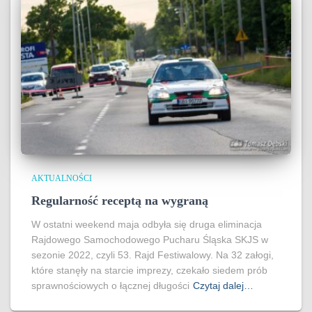
AKTUALNOŚCI
Regularność receptą na wygraną
W ostatni weekend maja odbyła się druga eliminacja
Rajdowego Samochodowego Pucharu Śląska SKJS w
sezonie 2022, czyli 53. Rajd Festiwalowy. Na 32 załogi,
które stanęły na starcie imprezy, czekało siedem prób
sprawnościowych o łącznej długości
Czytaj dalej…