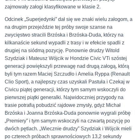
zajmowały załogi klasyfikowane w klasie 2.
Odcinek „Superjedynki” dał się we znaki wielu załogom, a
na drugim przejeździe tej próby swoje szanse na
zwycięstwo stracili Brzóska i Brzóska-Duda, którzy na
kilkanaście sekund wypadli z trasy i w efekcie spadli z
drugiej na siódmą pozycję. Ponownie drudzy Witold
Szydziak i Mateusz Wójcik w Hondzie Civic VTi szóstej
generacji powiększyli przewagę nad drugą załogą, którą
byli tym razem Maciej Szczudło i Amelia Ryppa (Renault
Clio Sport), a najlepszy czas uzyskali Pastuła i Czekaj w
Civicu piątej generacji, którzy tym samym wskoczyli do
pierwszej piątki generalki. Najwidoczniej przygody na
trasie potrafią pobudzić rajdowe zmysły, gdyż Michał
Brzóska i Joanna Brzóska-Duda ponownie wygrali próbę
„Premiery” i tym samym wskoczyli na czwartą pozycję po
dwóch pętlach. „Wiecznie drudzy” Szydziak i Wójcik mieli
po czterech próbach sprawnościowych 13,2 sekundy