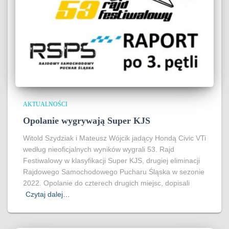
AKTUALNOŚCI
Opolanie wygrywają Super KJS
Witold Szydziak i Mateusz Wójcik jadący Hondą Civic VTi
według nieoficjalnych wyników wygrali 53. Rajd
Festiwalowy w klasyfikacji Super KJS, drugiej eliminacji
Rajdowego Samochodowego Pucharu Śląska w sezonie
2022. Opolanie do czterech drugich miejsc, dopisali
Czytaj dalej…