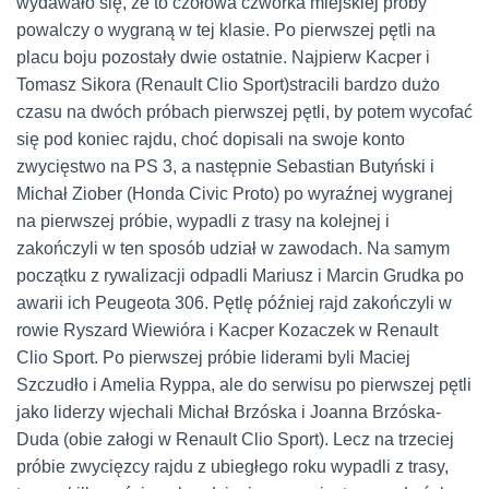
wydawało się, że to czołowa czwórka miejskiej próby
powalczy o wygraną w tej klasie. Po pierwszej pętli na
placu boju pozostały dwie ostatnie. Najpierw Kacper i
Tomasz Sikora (Renault Clio Sport)stracili bardzo dużo
czasu na dwóch próbach pierwszej pętli, by potem wycofać
się pod koniec rajdu, choć dopisali na swoje konto
zwycięstwo na PS 3, a następnie Sebastian Butyński i
Michał Ziober (Honda Civic Proto) po wyraźnej wygranej
na pierwszej próbie, wypadli z trasy na kolejnej i
zakończyli w ten sposób udział w zawodach. Na samym
początku z rywalizacji odpadli Mariusz i Marcin Grudka po
awarii ich Peugeota 306. Pętlę później rajd zakończyli w
rowie Ryszard Wiewióra i Kacper Kozaczek w Renault
Clio Sport. Po pierwszej próbie liderami byli Maciej
Szczudło i Amelia Ryppa, ale do serwisu po pierwszej pętli
jako liderzy wjechali Michał Brzóska i Joanna Brzóska-
Duda (obie załogi w Renault Clio Sport). Lecz na trzeciej
próbie zwycięzcy rajdu z ubiegłego roku wypadli z trasy,