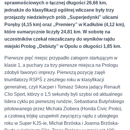
sprawnościowych o łącznej długości 26,66 km,
jednakże do klasyfikacji ogólnej wliczane były trzy
przejazdy niedzielnych prób „Superjedynki” ulicami
Poręby (4,15 km) oraz „Premiery” w Kadłubie (4,12 km),
które sumarycznie liczyły 24,81 km. W sobotę na
uczestników czekał niezaliczany do wyników rajdu
miejski Prolog „Debiuty” w Opolu o długości 1,85 km.
Pierwsze pięć miejsc przypadło załogom startującym w
klasie 1, a puchary za trzy pierwsze miejsca na Prologu
zdobyli faworyci imprezy. Pierwszą pozycję zajęli
triumfatorzy RSPŚ z zeszłego roku w klasyfikacji
generalnej, czyli Kacper i Tomasz Sikora jadący Renault
Clio Sport, którzy o 1,5 sekundy byli szybsi od aktualnego
lidera cyklu po pierwszej rundzie, Sebastiana Butyńskiego
pilotowanego przez Michała Ziobera (Honda Civic Proto),
a czołową trójkę uzupełnili zwycięzcy rajdu z ubiegłego
roku w Super KJS-ie, Michał Brzóska i Joanna Brzóska-