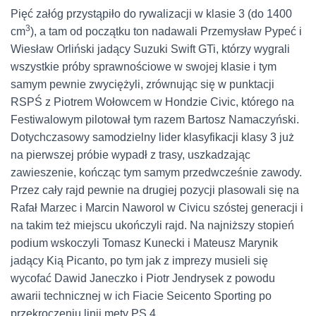
Pięć załóg przystąpiło do rywalizacji w klasie 3 (do 1400
3
cm
), a tam od początku ton nadawali Przemysław Pypeć i
Wiesław Orliński jadący Suzuki Swift GTi, którzy wygrali
wszystkie próby sprawnościowe w swojej klasie i tym
samym pewnie zwyciężyli, zrównując się w punktacji
RSPŚ z Piotrem Wołowcem w Hondzie Civic, którego na
Festiwalowym pilotował tym razem Bartosz Namaczyński.
Dotychczasowy samodzielny lider klasyfikacji klasy 3 już
na pierwszej próbie wypadł z trasy, uszkadzając
zawieszenie, kończąc tym samym przedwcześnie zawody.
Przez cały rajd pewnie na drugiej pozycji plasowali się na
Rafał Marzec i Marcin Naworol w Civicu szóstej generacji i
na takim też miejscu ukończyli rajd. Na najniższy stopień
podium wskoczyli Tomasz Kunecki i Mateusz Marynik
jadący Kią Picanto, po tym jak z imprezy musieli się
wycofać Dawid Janeczko i Piotr Jendrysek z powodu
awarii technicznej w ich Fiacie Seicento Sporting po
przekroczeniu linii mety PS 4.