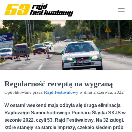
P
R
Z
E
Ł
Ą
C
Z
N
A
W
I
Regularność receptą na wygraną
G
A
Opublikowane przez
Rajd Festiwalowy
w dniu
2 czerwca, 2022
C
J
Ę
W ostatni weekend maja odbyła się druga eliminacja
Rajdowego Samochodowego Pucharu Śląska SKJS w
sezonie 2022, czyli 53. Rajd Festiwalowy. Na 32 załogi,
które stanęły na starcie imprezy, czekało siedem prób