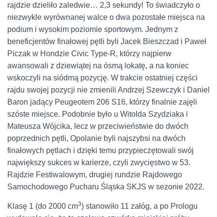
rajdzie dzieliło zaledwie… 2,3 sekundy! To świadczyło o
niezwykle wyrównanej walce o dwa pozostałe miejsca na
podium i wysokim poziomie sportowym. Jednym z
beneficjentów finałowej pętli byli Jacek Bieszczad i Paweł
Piczak w Hondzie Civic Type-R, którzy najpierw
awansowali z dziewiątej na ósmą lokatę, a na koniec
wskoczyli na siódmą pozycję. W trakcie ostatniej części
rajdu swojej pozycji nie zmienili Andrzej Szewczyk i Daniel
Baron jadący Peugeotem 206 S16, którzy finalnie zajęli
szóste miejsce. Podobnie było u Witolda Szydziaka i
Mateusza Wójcika, lecz w przeciwieństwie do dwóch
poprzednich pętli, Opolanie byli najszybsi na dwóch
finałowych pętlach i dzięki temu przypieczętowali swój
największy sukces w karierze, czyli zwycięstwo w 53.
Rajdzie Festiwalowym, drugiej rundzie Rajdowego
Samochodowego Pucharu Śląska SKJS w sezonie 2022.
3
Klasę 1 (do 2000 cm
) stanowiło 11 załóg, a po Prologu