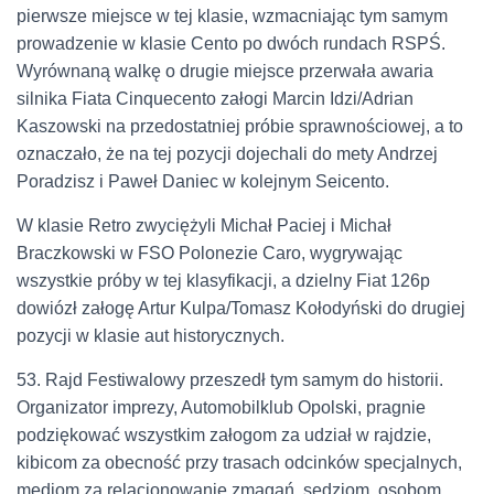
pierwsze miejsce w tej klasie, wzmacniając tym samym
prowadzenie w klasie Cento po dwóch rundach RSPŚ.
Wyrównaną walkę o drugie miejsce przerwała awaria
silnika Fiata Cinquecento załogi Marcin Idzi/Adrian
Kaszowski na przedostatniej próbie sprawnościowej, a to
oznaczało, że na tej pozycji dojechali do mety Andrzej
Poradzisz i Paweł Daniec w kolejnym Seicento.
W klasie Retro zwyciężyli Michał Paciej i Michał
Braczkowski w FSO Polonezie Caro, wygrywając
wszystkie próby w tej klasyfikacji, a dzielny Fiat 126p
dowiózł załogę Artur Kulpa/Tomasz Kołodyński do drugiej
pozycji w klasie aut historycznych.
53. Rajd Festiwalowy przeszedł tym samym do historii.
Organizator imprezy, Automobilklub Opolski, pragnie
podziękować wszystkim załogom za udział w rajdzie,
kibicom za obecność przy trasach odcinków specjalnych,
mediom za relacjonowanie zmagań, sędziom, osobom