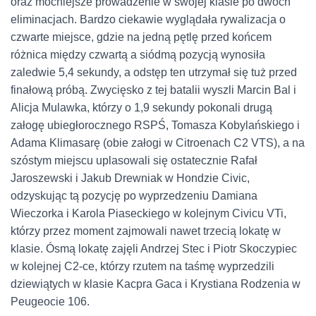
oraz mocniejsze prowadzenie w swojej klasie po dwóch
eliminacjach. Bardzo ciekawie wyglądała rywalizacja o
czwarte miejsce, gdzie na jedną pętlę przed końcem
różnica między czwartą a siódmą pozycją wynosiła
zaledwie 5,4 sekundy, a odstęp ten utrzymał się tuż przed
finałową próbą. Zwycięsko z tej batalii wyszli Marcin Bal i
Alicja Mulawka, którzy o 1,9 sekundy pokonali drugą
załogę ubiegłorocznego RSPŚ, Tomasza Kobylańskiego i
Adama Klimasarę (obie załogi w Citroenach C2 VTS), a na
szóstym miejscu uplasowali się ostatecznie Rafał
Jaroszewski i Jakub Drewniak w Hondzie Civic,
odzyskując tą pozycję po wyprzedzeniu Damiana
Wieczorka i Karola Piaseckiego w kolejnym Civicu VTi,
którzy przez moment zajmowali nawet trzecią lokatę w
klasie. Ósmą lokatę zajęli Andrzej Stec i Piotr Skoczypiec
w kolejnej C2-ce, którzy rzutem na taśmę wyprzedzili
dziewiątych w klasie Kacpra Gaca i Krystiana Rodzenia w
Peugeocie 106.