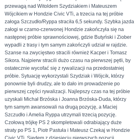
przewagą nad Witoldem Szydziakiem i Mateuszem
Wójcikiem w Hondzie Civic VTi, a trzecia na tej próbie
załoga Szczudło/Ryppa straciła 6,5 sekundy. Szybka jazda
załogi w czarno-czerwonej Hondzie zakończyła się na
następnej próbie sprawnościowej, gdzie Butyński i Ziober
wypadli z trasy i tym samym zakończyli udział w rajdzie.
Szanse na zwycięstwo stracili również Kacper i Tomasz
Sikora. Najpierw stracili dużo czasu na pierwszej pętli, by
ostatecznie wycofać się z rywalizacji na przedostatniej
próbie. Sytuację wykorzystali Szydziak i Wójcik, którzy
ponownie byli drudzy, ale to dało im prowadzenie po
pierwszej części rywalizacji. Najlepszy czas na tej próbie
uzyskali Michał Brzóska i Joanna Brzóska-Duda, którzy
tym samym awansowali na drugą pozycję, a Maciej
Szczudło i Amelia Ryppa utrzymali trzecią pozycję.
Czołową trójkę PS 2 skompletowali odrabiający duże
straty po PS 1, Piotr Pastuła i Mateusz Czekaj w Hondzie
Civic VTi. Siedem z dziesięciu pierwszych pozycji