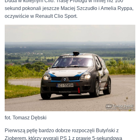
Duda w kolejnym Clio. Trasę Prologu w mniej niż 100
sekund pokonali jeszcze Maciej Szczudło i Amelia Ryppa,
oczywiście w Renault Clio Sport.
fot. Tomasz Dębski
Pierwszą pętlę bardzo dobrze rozpoczęli Butyński z
Zioberem, którzy wygrali PS 1 z prawie 5-sekundową