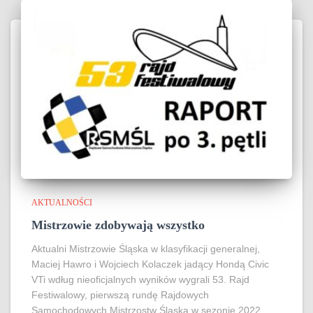
AKTUALNOŚCI
Mistrzowie zdobywają wszystko
Aktualni Mistrzowie Śląska w klasyfikacji generalnej,
Maciej Hawro i Wojciech Kolaczek jadący Hondą Civic
VTi wdług nieoficjalnych wyników wygrali 53. Rajd
Festiwalowy, pierwszą rundę Rajdowych
Samochodowych Mistrzostw Śląska w sezonie 2022.