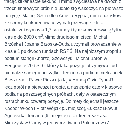
tracąc kilkanaście sekund, i mimo zwycięstwa na dwóch z
trzech finałowych prób nie udało się wskoczyć na pierwszą
pozycję. Maciej Szczudło i Amelia Ryppa, mimo nacisków
ze strony konkurentów, utrzymali przewagę, która
ostateczni wyniosła 1,7 sekundy i tym samym zwyciężyli w
3
klasie do 2000 cm
.Mimo drugiego miejsca, Michał
Brzóska i Joanna Brzóska-Duda utrzymali prowadzenie w
klasie 1 po dwóch rundach RSPŚ. Na najniższym stopniu
podium stanęli Andrzej Szewczyk i Michał Baron w
Peugeocie 206 S16, którzy taką pozycję utrzymywali od
niemalże samego początku. Tempo na podium mieli Jacek
Bieszczad i Paweł Piczak jadący Hondą Civic Type-R,
lecz obrót na pierwszej próbie, a następnie cztery klasowe
podia na poszczególnych próbach, dały w ostatecznym
rozrachunku czwartą pozycję. Do mety dojechali jeszcze
Kacper Włoch i Piotr Wójcik (5. miejsce), Łukasz Bławut i
Agnieszka Tomana (6. miejsce) oraz Ireneusz Łasa i
Mieczysław Górny w jednym z dwóch Polonezów (7.