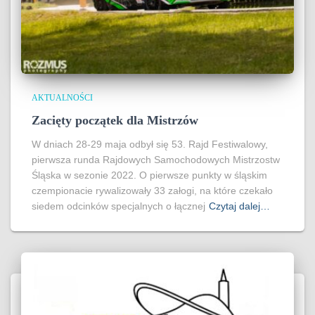
AKTUALNOŚCI
Zacięty początek dla Mistrzów
W dniach 28-29 maja odbył się 53. Rajd Festiwalowy,
pierwsza runda Rajdowych Samochodowych Mistrzostw
Śląska w sezonie 2022. O pierwsze punkty w śląskim
czempionacie rywalizowały 33 załogi, na które czekało
siedem odcinków specjalnych o łącznej
Czytaj dalej…