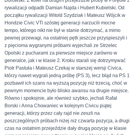
Borowski. Z kolei na drugim przejeździe próby w Porębie z
rywalizacji odpadli Damian Najda i Hubert Kubielski. Od
początku rywalizacji Witold Szydziak i Mateusz Wójcik w
Hondzie Civic VTi szóstej generacji narzucili mocne
tempo, którego nikt nie był w stanie dotrzymać, a mimo
pewnej przewagi, na ostatniej pętli jeszcze przyspieszyli i
z pięcioma wygranymi próbami wyjechali ze Strzelec
Opolski z pucharami za pierwsze miejsce zarówno w
generalce, jak i w klasie 2. Kroku starali się dotrzymywać
Piotr Pastuła i Mateusz Czekaj w starszej wersji Civica,
którzy nawet wygrali jedną próbę (PS 3), lecz błąd na PS 1
pozbawił ich szans na wyższą pozycję niż trzecią, choć w
pewnym momencie było blisko awansu na drugie miejsce.
Równo i spokojnie, ale również szybko, jechali Rafał
Borski i Anna Chowaniec w kolejnym Civicu piątej
generacji, którzy przez cały rajd nie zeszli na
poszczególnych próbach niżej niż czwarta pozycja, a drugi
czas na ostatnim przejeździe dały drugą pozycję w klasie