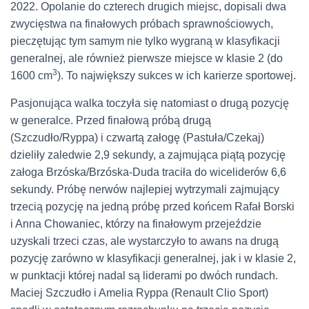
2022. Opolanie do czterech drugich miejsc, dopisali dwa
zwycięstwa na finałowych próbach sprawnościowych,
pieczętując tym samym nie tylko wygraną w klasyfikacji
generalnej, ale również pierwsze miejsce w klasie 2 (do
3
1600 cm
). To największy sukces w ich karierze sportowej.
Pasjonująca walka toczyła się natomiast o drugą pozycję
w generalce. Przed finałową próbą drugą
(Szczudło/Ryppa) i czwartą załogę (Pastuła/Czekaj)
dzieliły zaledwie 2,9 sekundy, a zajmująca piątą pozycję
załoga Brzóska/Brzóska-Duda traciła do wiceliderów 6,6
sekundy. Próbę nerwów najlepiej wytrzymali zajmujący
trzecią pozycję na jedną próbę przed końcem Rafał Borski
i Anna Chowaniec, którzy na finałowym przejeździe
uzyskali trzeci czas, ale wystarczyło to awans na drugą
pozycję zarówno w klasyfikacji generalnej, jak i w klasie 2,
w punktacji której nadal są liderami po dwóch rundach.
Maciej Szczudło i Amelia Ryppa (Renault Clio Sport)