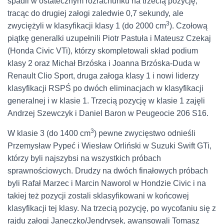
spadli w ostatecznym rozrachunku na trzecią pozycję,
tracąc do drugiej załogi zaledwie 0,7 sekundy, ale
3
zwyciężyli w klasyfikacji klasy 1 (do 2000 cm
). Czołową
piątkę generalki uzupełnili Piotr Pastuła i Mateusz Czekaj
(Honda Civic VTi), którzy skompletowali skład podium
klasy 2 oraz Michał Brzóska i Joanna Brzóska-Duda w
Renault Clio Sport, druga załoga klasy 1 i nowi liderzy
klasyfikacji RSPŚ po dwóch eliminacjach w klasyfikacji
generalnej i w klasie 1. Trzecią pozycję w klasie 1 zajęli
Andrzej Szewczyk i Daniel Baron w Peugeocie 206 S16.
3
W klasie 3 (do 1400 cm
) pewne zwycięstwo odnieśli
Przemysław Pypeć i Wiesław Orliński w Suzuki Swift GTi,
którzy byli najszybsi na wszystkich próbach
sprawnościowych. Drudzy na dwóch finałowych próbach
byli Rafał Marzec i Marcin Naworol w Hondzie Civic i na
takiej też pozycji zostali sklasyfikowani w końcowej
klasyfikacji tej klasy. Na trzecią pozycję, po wycofaniu się z
rajdu załogi Janeczko/Jendrysek, awansowali Tomasz