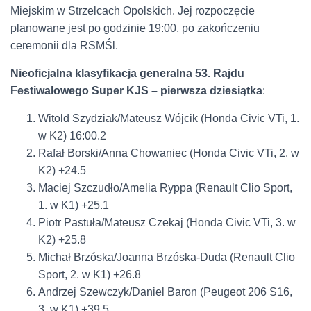
Miejskim w Strzelcach Opolskich. Jej rozpoczęcie
planowane jest po godzinie 19:00, po zakończeniu
ceremonii dla RSMŚl.
Nieoficjalna klasyfikacja generalna 53. Rajdu
Festiwalowego Super KJS – pierwsza dziesiątka
:
Witold Szydziak/Mateusz Wójcik (Honda Civic VTi, 1.
w K2) 16:00.2
Rafał Borski/Anna Chowaniec (Honda Civic VTi, 2. w
K2) +24.5
Maciej Szczudło/Amelia Ryppa (Renault Clio Sport,
1. w K1) +25.1
Piotr Pastuła/Mateusz Czekaj (Honda Civic VTi, 3. w
K2) +25.8
Michał Brzóska/Joanna Brzóska-Duda (Renault Clio
Sport, 2. w K1) +26.8
Andrzej Szewczyk/Daniel Baron (Peugeot 206 S16,
3. w K1) +39.5