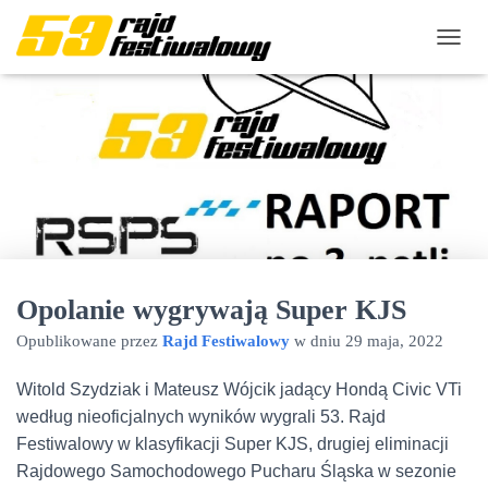
P
R
Z
E
Ł
Ą
C
Z
N
A
W
I
Opolanie wygrywają Super KJS
G
A
Opublikowane przez
Rajd Festiwalowy
w dniu
29 maja, 2022
C
J
Ę
Witold Szydziak i Mateusz Wójcik jadący Hondą Civic VTi
według nieoficjalnych wyników wygrali 53. Rajd
Festiwalowy w klasyfikacji Super KJS, drugiej eliminacji
Rajdowego Samochodowego Pucharu Śląska w sezonie