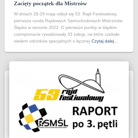
Zacięty początek dla Mistrzów
W dniach 28-29 maja odbył się 53. Rajd Festiwalowy,
pierwsza runda Rajdowych Samochodowych Mistrzostw
Śląska w sezonie 2022. O pierwsze punkty w śląskim
czempionacie rywalizowały 33 załogi, na które czekało
siedem odcinków specjalnych o łącznej
Czytaj dalej…