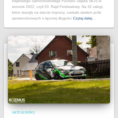
Rajdowego Samochodowego Pucharu Śląska SKJS w
sezonie 2022, czyli 53. Rajd Festiwalowy. Na 32 załogi,
które stanęły na starcie imprezy, czekało siedem prób
sprawnościowych o łącznej długości
Czytaj dalej…
AKTUALNOŚCI