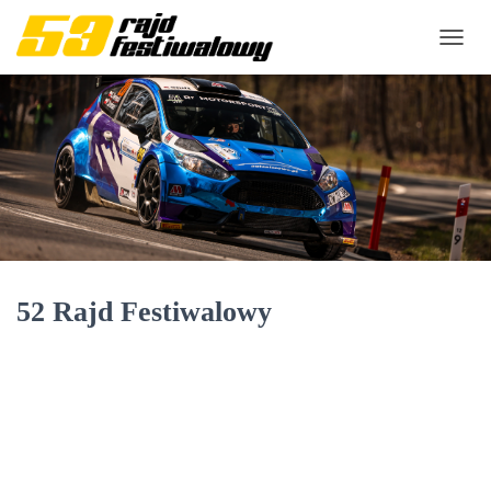
P
R
Z
E
Ł
Ą
C
Z
N
A
W
I
52 Rajd Festiwalowy
G
A
C
J
Ę