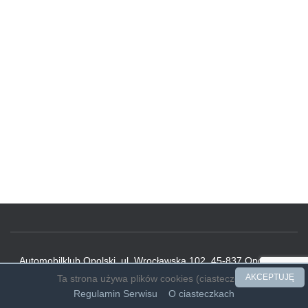
Automobilklub Opolski, ul. Wrocławska 102, 45-837 Opole, tel.
601745919, autoopol@onet.pl, www.automobilklub.opole.pl
AKCEPTUJĘ
Ta strona używa plików cookies (ciasteczek).
Regulamin Serwisu
O ciasteczkach