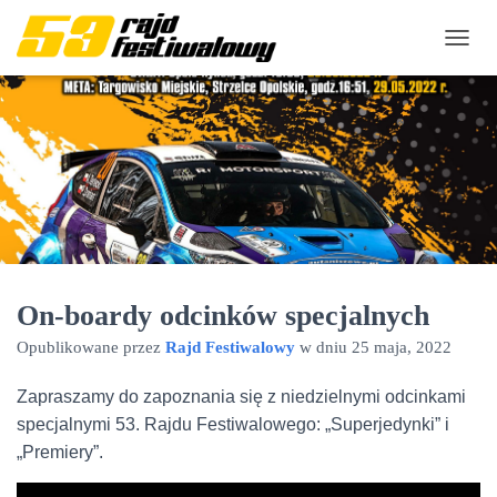
P
R
Z
E
Ł
Ą
C
Z
N
A
W
I
On-boardy odcinków specjalnych
G
A
Opublikowane przez
Rajd Festiwalowy
w dniu
25 maja, 2022
C
J
Ę
Zapraszamy do zapoznania się z niedzielnymi odcinkami
specjalnymi 53. Rajdu Festiwalowego: „Superjedynki” i
„Premiery”.