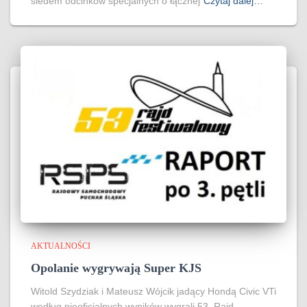
siedem odcinków specjalnych o łącznej
Czytaj dalej…
AKTUALNOŚCI
Opolanie wygrywają Super KJS
Witold Szydziak i Mateusz Wójcik jadący Hondą Civic VTi
według nieoficjalnych wyników wygrali 53. Rajd