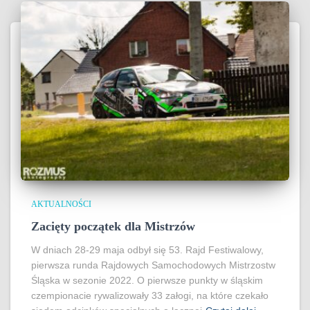
AKTUALNOŚCI
Zacięty początek dla Mistrzów
W dniach 28-29 maja odbył się 53. Rajd Festiwalowy,
pierwsza runda Rajdowych Samochodowych Mistrzostw
Śląska w sezonie 2022. O pierwsze punkty w śląskim
czempionacie rywalizowały 33 załogi, na które czekało