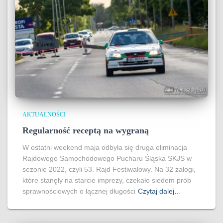
AKTUALNOŚCI
Regularność receptą na wygraną
W ostatni weekend maja odbyła się druga eliminacja
Rajdowego Samochodowego Pucharu Śląska SKJS w
sezonie 2022, czyli 53. Rajd Festiwalowy. Na 32 załogi,
które stanęły na starcie imprezy, czekało siedem prób
sprawnościowych o łącznej długości
Czytaj dalej…