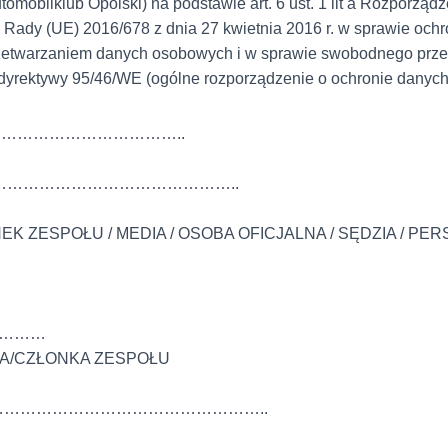
mobilklub Opolski) na podstawie art. 6 ust. 1 lit a Rozporząd
 Rady (UE) 2016/678 z dnia 27 kwietnia 2016 r. w sprawie och
zetwarzaniem danych osobowych i w sprawie swobodnego prze
 dyrektywy 95/46/WE (ogólne rozporządzenie o ochronie danyc
…………………………………..
……………………………………………..
EK ZESPOŁU / MEDIA / OSOBA OFICJALNA / SĘDZIA / PE
 …………
IKA/CZŁONKA ZESPOŁU
: ………………………………………………..