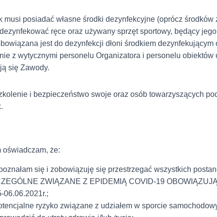
k musi posiadać własne środki dezynfekcyjne (oprócz środków
i dezynfekować ręce oraz używany sprzęt sportowy, będący jego
bowiązana jest do dezynfekcji dłoni środkiem dezynfekującym o
ie z wytycznymi personelu Organizatora i personelu obiektów 
ją się Zawody.
zkolenie i bezpieczeństwo swoje oraz osób towarzyszących 
.
 oświadczam, że:
oznałam się i zobowiązuję się przestrzegać wszystkich posta
ZEGÓLNE ZWIĄZANE Z EPIDEMIĄ COVID-19 OBOWIĄZUJ
-06.06.2021r.;
potencjalne ryzyko związane z udziałem w sporcie samochodowy