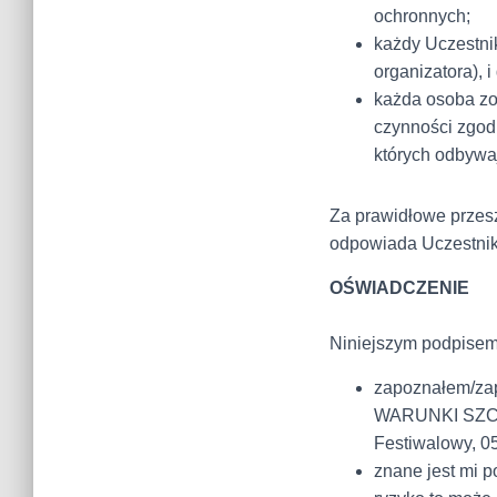
ochronnych;
każdy Uczestni
organizatora), 
każda osoba zo
czynności zgodn
których odbywa
Za prawidłowe przes
odpowiada Uczestnik
OŚWIADCZENIE
Niniejszym podpisem
zapoznałem/zap
WARUNKI SZC
Festiwalowy, 05
znane jest mi 