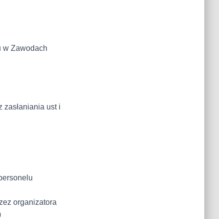
łu w Zawodach
zasłaniania ust i
 personelu
zez organizatora
)