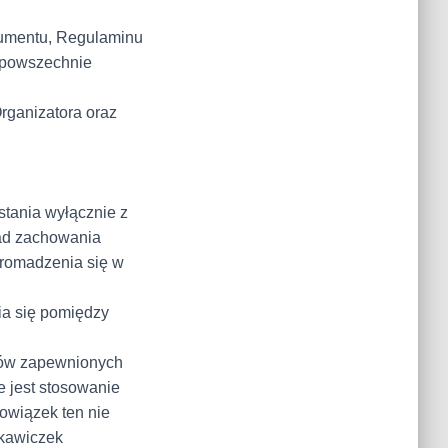
kumentu, Regulaminu
 powszechnie
rganizatora oraz
tania wyłącznie z
ad zachowania
gromadzenia się w
ia się pomiędzy
dków zapewnionych
 jest stosowanie
owiązek ten nie
ękawiczek