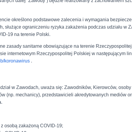
wanych dalej “Zawody”) będzie realizowany z zachowaniem s
ncie określono podstawowe zalecenia i wymagania bezpiecze
, służące ograniczeniu ryzyka zakażenia podczas udziału w 
ID-19 na terenie Polski.
ne zasady sanitarne obowiązujące na terenie Rzeczypospolitej
isie internetowym Rzeczypospolitej Polskiej w następującym li
eb/koronawirus
.
udział w Zawodach, uważa się: Zawodników, Kierowców, osoby
w (np. mechanicy), przedstawicieli akredytowanych mediów or
a.
u z osobą zakażoną COVID-19;