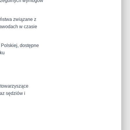
zczególnych wymogów
ństwa związane z
Zawodach w czasie
 Polskiej, dostępne
nku
 towarzyszące
az sędziów i