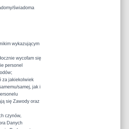
wiadomy/świadoma
 nikim wykazującym
łocznie wycofam się
ie personel
wodów;
 za jakiekolwiek
 samemu/samej, jak i
personelu
ają się Zawody oraz
ch czynów,
ora Danych