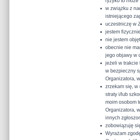
ryzyko to może 
w związku z na
istniejącego z
uczestniczę w 
jestem fizyczni
nie jestem obję
obecnie nie ma
jego objawy w c
jeżeli w trakc
w bezpieczny s
Organizatora, 
zrzekam się, w
straty i/lub sz
moim osobom to
Organizatora, w
innych zgłoszo
zobowiązuję si
Wyrażam zgodę 