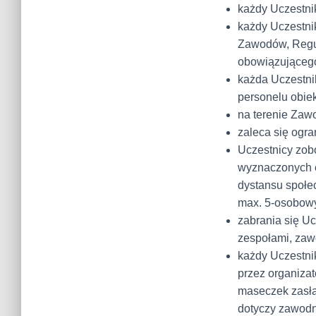
każdy Uczestnik
każdy Uczestni
Zawodów, Regul
obowiązująceg
każda Uczestni
personelu obiek
na terenie Zaw
zaleca się ogr
Uczestnicy zob
wyznaczonych c
dystansu społe
max. 5-osobow
zabrania się U
zespołami, zaw
każdy Uczestni
przez organiza
maseczek zasła
dotyczy zawodni