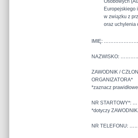
Osobowych (Auto
Europejskiego i
w związku z pr
oraz uchylenia
IMIĘ: ……………
NAZWISKO: …
ZAWODNIK / CZŁON
ORGANIZATORA*
*zaznacz prawidłowe
NR STARTOWY*:
*dotyczy ZAWODN
NR TELEFONU