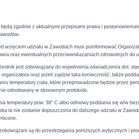
będą zgodnie z aktualnymi przepisami prawa i postanowienia
zawodów.
ed wzięciem udziału w Zawodach musi poinformować Organiza
rowia oraz ewentualnych przeciwwskazaniach zdrowotnych do 
estnik jest zobowiązany do wypełnienia oświadczenia dot. sta
organizatora oraz jeżeli zajdzie taka konieczność, także podda
u temperatury ciała, które przeprowadzone będzie przez pers
nie odnotowany w stosownym protokole.
ia temperatury pow. 38° C albo odmowy poddania się w/w be
soba ta nie zostanie dopuszczona do dalszego udziału w Zawod
wrócone.
obowiązani są do przestrzegania poniższych wytycznych i pro