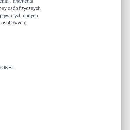
zenia Parlamentu
rony osób fizycznych
pływu tych danych
h osobowych)
RSONEL