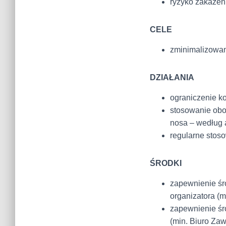
ryzyko zakażen
CELE
zminimalizowan
DZIAŁANIA
ograniczenie ko
stosowanie obo
nosa – według 
regularne stos
ŚRODKI
zapewnienie śro
organizatora (m
zapewnienie śr
(min. Biuro Za