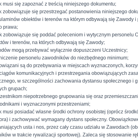
 musi się zapoznać z treścią niniejszego dokumentu;
k zobowiązuje się przestrzegać postanowienia niniejszego do
aminów obiektów i terenów na którym odbywają się Zawody i
o prawa;
k zobowiązuje się poddać poleceniom i wytycznym personelu O
tów i terenów, na których odbywają się Zawody;
odów mogą przebywać wyłącznie dopuszczeni Uczestnicy;
aniczenie personelu zawodników do niezbędnego minimum;
owiązani są do przebywania w miejscach wyznaczonych, korzys
iągów komunikacyjnych i przestrzegania obowiązujących zas
cznego, w szczególności zachowania dystansu społecznego i 
ych grupach;
czestnikom niepotrzebnego grupowania się oraz przemieszczan
odnikami i wyznaczonymi przestrzeniami;
k musi posiadać własne środki ochrony osobistej (oprócz śro
tora) i zachowywać wymagany dystans społeczny. Obowiązkowe
niających usta i nos, przez cały czasu udziału w Zawodach (ob
ków w trakcie rywalizacji sportowej). Zaleca się stosowanie r