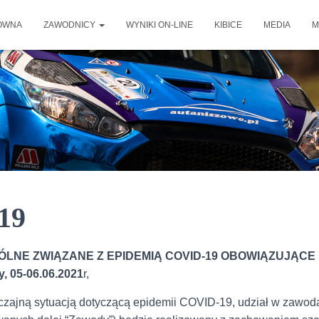
ÓWNA
ZAWODNICY
WYNIKI ON-LINE
KIBICE
MEDIA
M
19
LNE ZWIĄZANE Z EPIDEMIĄ COVID-19 OBOWIĄZUJĄCE
y, 05-06.06.2021
r,
zajną sytuacją dotyczącą epidemii COVID-19, udział w zawod