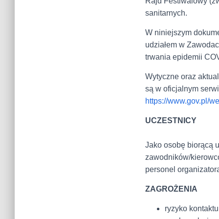
Rajd Festiwalowy (z
sanitarnych.
W niniejszym dokume
udziałem w Zawodach
trwania epidemii COV
Wytyczne oraz aktual
są w oficjalnym serw
https://www.gov.pl/w
UCZESTNICY
Jako osobę biorącą 
zawodników/kierowcó
personel organizator
ZAGROŻENIA
ryzyko kontakt