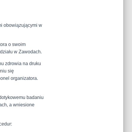
mi obowiązującymi w
tora o swoim
udziału w Zawodach.
nu zdrowia na druku
niu się
onel organizatora.
zdotykowemu badaniu
ach, a wniesione
cedur: