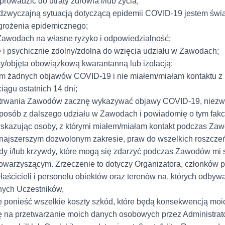
prowadzić do utraty zdrowia i/lub życia;
dzwyczajną sytuacją dotyczącą epidemii COVID-19 jestem ś
agrożenia epidemicznego;
Zawodach na własne ryzyko i odpowiedzialność;
e i psychicznie zdolny/zdolna do wzięcia udziału w Zawodach;
ty/objęta obowiązkową kwarantanną lub izolacją;
m żadnych objawów COVID-19 i nie miałem/miałam kontaktu z
iągu ostatnich 14 dni;
ie trwania Zawodów zacznę wykazywać objawy COVID-19, niezw
posób z dalszego udziału w Zawodach i powiadomię o tym fakc
wskazując osoby, z którymi miałem/miałam kontakt podczas Za
 najszerszym dozwolonym zakresie, praw do wszelkich roszczeń
kody i/lub krzywdy, które mogą się zdarzyć podczas Zawodów mi
warzyszącym. Zrzeczenie to dotyczy Organizatora, członków 
łaścicieli i personelu obiektów oraz terenów na, których odbyw
nych Uczestników,
ę ponieść wszelkie koszty szkód, które będą konsekwencją moi
na przetwarzanie moich danych osobowych przez Administrat