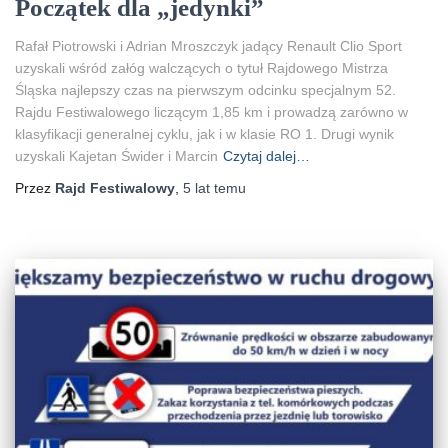
Początek dla „jedynki”
Rafał Piotrowski i Adrian Mroszczyk jadący Renault Clio Sport
uzyskali wśród załóg walczących o tytuł Rajdowego Mistrza
Śląska najlepszy czas na pierwszym odcinku specjalnym 52.
Rajdu Festiwalowego liczącym 1,85 km i prowadzą zarówno w
klasyfikacji generalnej cyklu, jak i w klasie RO 1. Drugi wynik
uzyskali Kajetan Świder i Marcin
Czytaj dalej…
Przez
Rajd Festiwalowy
,
5 lat
temu