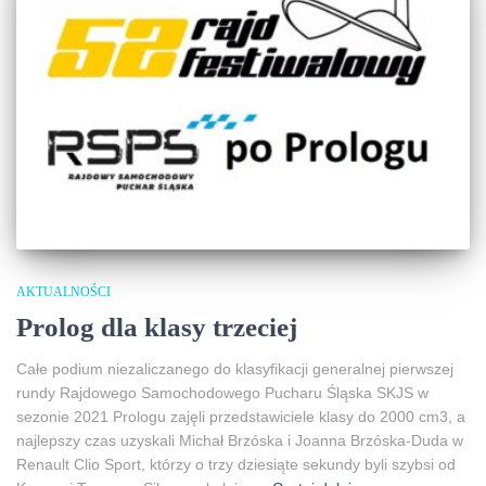
AKTUALNOŚCI
Prolog dla klasy trzeciej
Całe podium niezaliczanego do klasyfikacji generalnej pierwszej
rundy Rajdowego Samochodowego Pucharu Śląska SKJS w
sezonie 2021 Prologu zajęli przedstawiciele klasy do 2000 cm3, a
najlepszy czas uzyskali Michał Brzóska i Joanna Brzóska-Duda w
Renault Clio Sport, którzy o trzy dziesiąte sekundy byli szybsi od