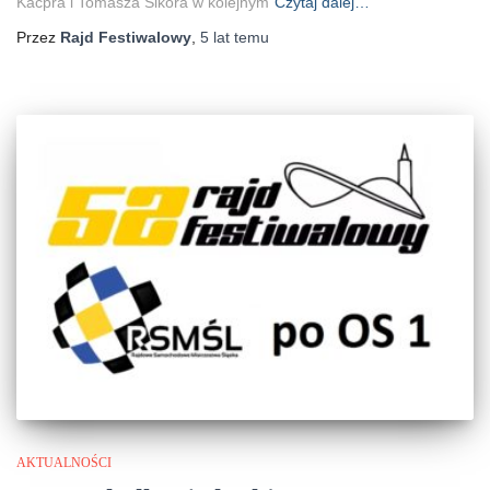
Kacpra i Tomasza Sikora w kolejnym
Czytaj dalej…
Przez
Rajd Festiwalowy
,
5 lat
temu
AKTUALNOŚCI